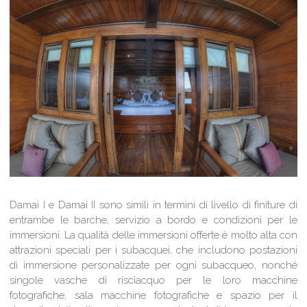
Damai I e Damai II sono simili in termini di livello di finiture di
entrambe le barche, servizio a bordo e condizioni per le
immersioni. La qualità delle immersioni offerte è molto alta con
attrazioni speciali per i subacquei, che includono postazioni
di immersione personalizzate per ogni subacqueo, nonché
singole vasche di risciacquo per le loro macchine
fotografiche, sala macchine fotografiche e spazio per il