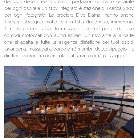
deposito delle attrezzature con postazioni di lavoro separate
per ogni ospite e un 110v integrato e stazione di ricarica 220v
per ogni fotografo. Le crociere Dive Damai hanno anche
itinerari subacquei molto vari in tutta l’Indonesia, immersioni
illimitate con un rapporto massimo di 4 sub per guida, due
comodi motoscafi con autisti esperti, un ristorante à la carte
che si adatta a tutte le esigenze dietetiche dei tuoi ospiti,
lavanderia, massaggi a bordo e 18 membri dell’equipaggio + 1
direttore di crociera occidentale al servizio di 12 passeggeri.