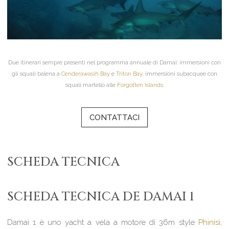
Due itinerari sempre presenti nel programma annuale di Damai: immersioni con
gli squali balena a
Cenderawasih Ba
y
e
Triton Bay
, immersioni subacquee con
squali martello alle
Forgotten Islands
.
CONTATTACI
SCHEDA TECNICA
SCHEDA TECNICA DE DAMAI 1
Damai 1 è uno yacht a vela a motore di 36m style
Phinisi
,