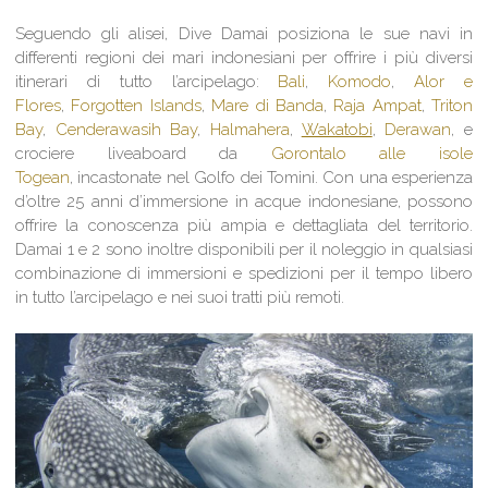
Seguendo gli alisei, Dive Damai posiziona le sue navi in
differenti regioni dei mari indonesiani per offrire i più diversi
itinerari di tutto l’arcipelago:
Bal
i
,
Komodo
,
Alor e
Flores
,
Forgotten Islands
,
Mare di Banda
,
Raja Ampat
,
Triton
Bay
,
Cenderawasih Bay
,
Halmahera
,
Wakatobi
,
Derawan
, e
crociere liveaboard da
Gorontalo alle isole
Togean
, incastonate nel Golfo dei Tomini. Con una esperienza
d’oltre 25 anni d’immersione in acque indonesiane, possono
offrire la conoscenza più ampia e dettagliata del territorio.
Damai 1 e 2 sono inoltre disponibili per il noleggio in qualsiasi
combinazione di immersioni e spedizioni per il tempo libero
in tutto l’arcipelago e nei suoi tratti più remoti.