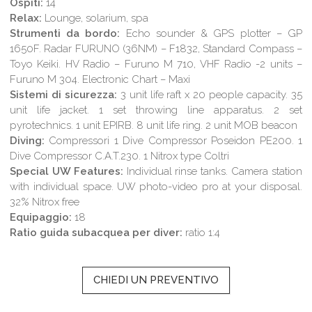
Ospiti:
14
Relax:
Lounge, solarium, spa
Strumenti da bordo:
Echo sounder & GPS plotter – GP
1650F. Radar FURUNO (36NM) – F1832, Standard Compass –
Toyo Keiki. HV Radio – Furuno M 710, VHF Radio -2 units –
Furuno M 304. Electronic Chart – Maxi
Sistemi di sicurezza:
3 unit life raft x 20 people capacity. 35
unit life jacket. 1 set throwing line apparatus. 2 set
pyrotechnics. 1 unit EPIRB. 8 unit life ring. 2 unit MOB beacon
Diving:
Compressori 1 Dive Compressor Poseidon PE200. 1
Dive Compressor C.A.T.230. 1 Nitrox type Coltri
Special UW Features:
Individual rinse tanks. Camera station
with individual space. UW photo-video pro at your disposal.
32% Nitrox free
Equipaggio:
18
Ratio guida subacquea per diver:
ratio 1:4
CHIEDI UN PREVENTIVO