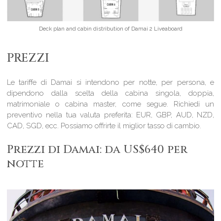
Deck plan and cabin distribution of Damai 2 Liveaboard
PREZZI
Le tariffe di Damai si intendono per notte, per persona, e
dipendono dalla scelta della cabina singola, doppia,
matrimoniale o cabina master, come segue. Richiedi un
preventivo nella tua valuta preferita: EUR, GBP, AUD, NZD,
CAD, SGD, ecc. Possiamo offrirte il miglior tasso di cambio.
Prezzi di Damai: da US$640 per
notte