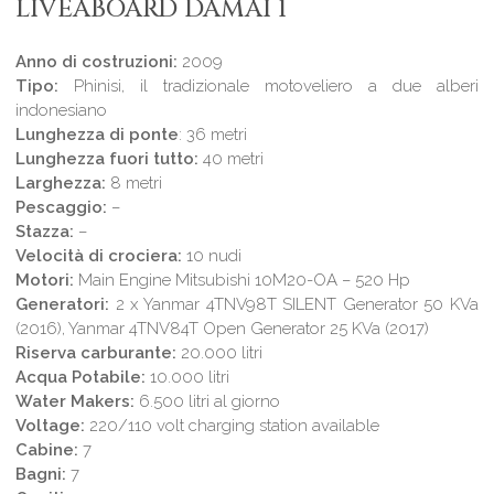
LIVEABOARD DAMAI 1
Anno di costruzioni:
2009
Tipo:
Phinisi, il tradizionale motoveliero a due alberi
indonesiano
Lunghezza di ponte
: 36 metri
Lunghezza fuori tutto:
40 metri
Larghezza:
8 metri
Pescaggio:
–
Stazza:
–
Velocità di crociera:
10 nudi
Motori:
Main Engine Mitsubishi 10M20-OA – 520 Hp
Generatori:
2 x Yanmar 4TNV98T SILENT Generator 50 KVa
(2016), Yanmar 4TNV84T Open Generator 25 KVa (2017)
Riserva carburante:
20.000 litri
Acqua Potabile:
10.000 litri
Water Makers:
6.500 litri al giorno
Voltage:
220/110 volt charging station available
Cabine:
7
Bagni:
7