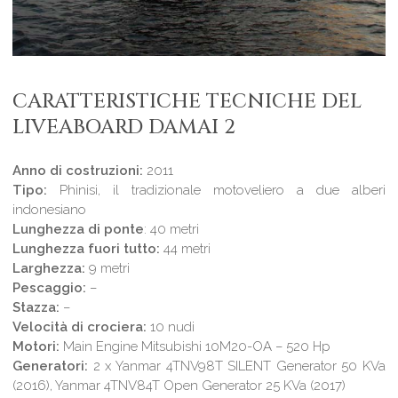
CARATTERISTICHE TECNICHE DEL
LIVEABOARD DAMAI 2
Anno di costruzioni:
2011
Tipo:
Phinisi, il tradizionale motoveliero a due alberi
indonesiano
Lunghezza di ponte
: 40 metri
Lunghezza fuori tutto:
44 metri
Larghezza:
9 metri
Pescaggio:
–
Stazza:
–
Velocità di crociera:
10 nudi
Motori:
Main Engine Mitsubishi 10M20-OA – 520 Hp
Generatori:
2 x Yanmar 4TNV98T SILENT Generator 50 KVa
(2016), Yanmar 4TNV84T Open Generator 25 KVa (2017)