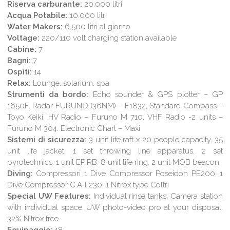
Riserva carburante:
20.000 litri
Acqua Potabile:
10.000 litri
Water Makers:
6.500 litri al giorno
Voltage:
220/110 volt charging station available
Cabine:
7
Bagni:
7
Ospiti:
14
Relax:
Lounge, solarium, spa
Strumenti da bordo:
Echo sounder & GPS plotter – GP
1650F. Radar FURUNO (36NM) – F1832, Standard Compass –
Toyo Keiki. HV Radio – Furuno M 710, VHF Radio -2 units –
Furuno M 304. Electronic Chart – Maxi
Sistemi di sicurezza:
3 unit life raft x 20 people capacity. 35
unit life jacket. 1 set throwing line apparatus. 2 set
pyrotechnics. 1 unit EPIRB. 8 unit life ring. 2 unit MOB beacon
Diving:
Compressori 1 Dive Compressor Poseidon PE200. 1
Dive Compressor C.A.T.230. 1 Nitrox type Coltri
Special UW Features:
Individual rinse tanks. Camera station
with individual space. UW photo-video pro at your disposal.
32% Nitrox free
Equipaggio:
18