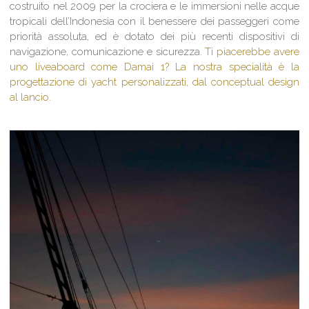
costruito nel 2009 per la crociera e le immersioni nelle acque
tropicali dell’Indonesia con il benessere dei passeggeri come
priorità assoluta, ed è dotato dei più recenti dispositivi di
navigazione, comunicazione e sicurezza.
Ti piacerebbe avere
uno liveaboard come Damai 1? La nostra specialità è la
progettazione di yacht personalizzati, dal conceptual design
al lancio.