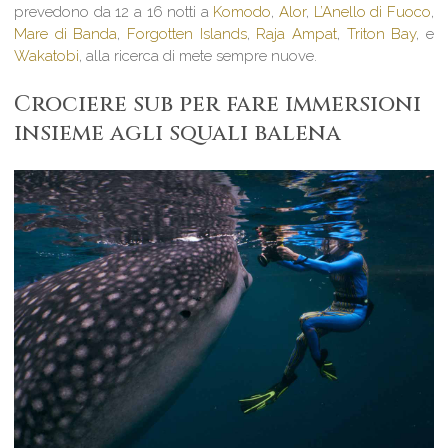
prevedono da 12 a 16 notti a
Komodo
,
Alor
,
L’Anello di Fuoco
,
Mare di Banda
,
Forgotten Islands
,
Raja Ampat
,
Triton Bay
,
e
Wakatobi
, alla ricerca di mete sempre nuove.
Crociere sub per fare immersioni
insieme agli squali balena