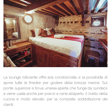
La lounge ristorante offre aria condizionata, e la possibilità di
aprire tutte le finestre per godere della brezza marina. Sul
ponte superiore si trova un’area aperta che funge da sundeck
e viene usata anche per pranzi e cene all’aperto. Il livello della
cucina è molto elevato per la completa soddisfazione dei
clienti.