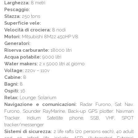
Larghezza:
8 metri
Pescaggio:
Stazza:
250 tons
Superficie vele:
Velocità di crociera:
8 nodi
Motori:
Mitsubishi 8M22 450HP V8
Generatori:
Riserva carburante:
18000 litri
Acqua potabile:
9000 litri
Water makers:
2 x 5000 litri al giorno
Voltage:
220v – 110v
Cabine:
8
Bagni:
8
Ospiti:
16
Relax:
Lounge. Solarium
Navigazione e comunicazioni:
Radar Furono, Sat Nav.
Furono, Sounder RayMarine, Back-up GPS plotter: Navman
Tracker. Iridium Satellite phone, SSB, VHF, SPOT
tracker/messenger
Sistemi di sicurezza:
2 life rafts (20 persons each), 40 adult