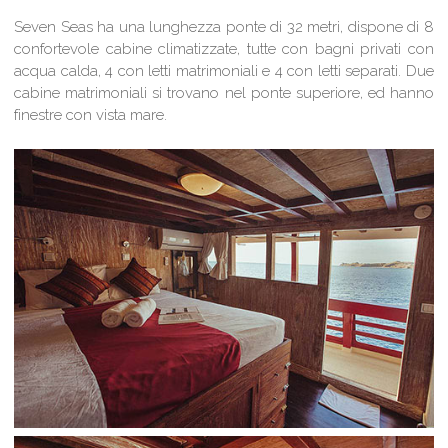
Seven Seas ha una lunghezza ponte di 32 metri, dispone di 8
confortevole cabine climatizzate, tutte con bagni privati con
acqua calda, 4 con letti matrimoniali e 4 con letti separati. Due
cabine matrimoniali si trovano nel ponte superiore, ed hanno
finestre con vista mare.