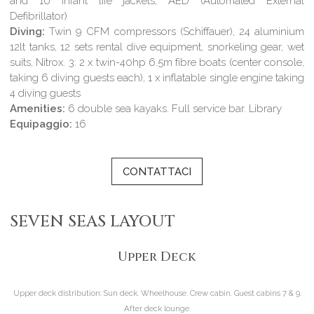
and 10 infant life jackets, AED (Automated External
Defibrillator)
Diving:
Twin 9 CFM compressors (Schiffauer), 24 aluminium
12lt tanks, 12 sets rental dive equipment, snorkeling gear, wet
suits, Nitrox. 3: 2 x twin-40hp 6.5m fibre boats (center console,
taking 6 diving guests each), 1 x inflatable single engine taking
4 diving guests
Amenities:
6 double sea kayaks. Full service bar. Library
Equipaggio:
16
CONTATTACI
SEVEN SEAS LAYOUT
Upper Deck
Upper deck distribution:
Sun deck. Wheelhouse. Crew cabin. Guest cabins 7 & 9.
After deck lounge.