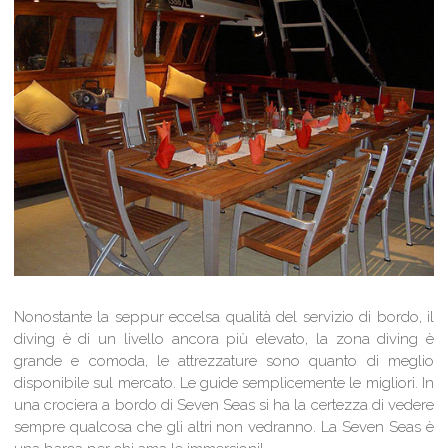
Nonostante la seppur eccelsa qualità del servizio di bordo, il
diving è di un livello ancora più elevato, la zona diving è
grande e comoda, le attrezzature sono quanto di meglio
disponibile sul mercato. Le guide semplicemente le migliori. In
una crociera a bordo di Seven Seas si ha la certezza di vedere
sempre qualcosa che gli altri non vedranno. La Seven Seas è