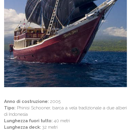
Anno di costruzione
:
2005
Tipo:
Phinisi Schooner, barca a vela tradizionale a due alberi
di Indonesia
Lunghezza fuori tutto:
40 metri
Lunghezza deck:
32 metri