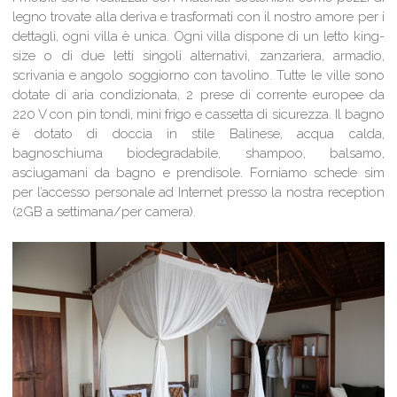
legno trovate alla deriva e trasformati con il nostro amore per i
dettagli, ogni villa è unica. Ogni villa dispone di un letto king-
size o di due letti singoli alternativi, zanzariera, armadio,
scrivania e angolo soggiorno con tavolino. Tutte le ville sono
dotate di aria condizionata, 2 prese di corrente europee da
220 V con pin tondi, mini frigo e cassetta di sicurezza. Il bagno
è dotato di doccia in stile Balinese, acqua calda,
bagnoschiuma biodegradabile, shampoo, balsamo,
asciugamani da bagno e prendisole. Forniamo schede sim
per l’accesso personale ad Internet presso la nostra reception
(2GB a settimana/per camera).