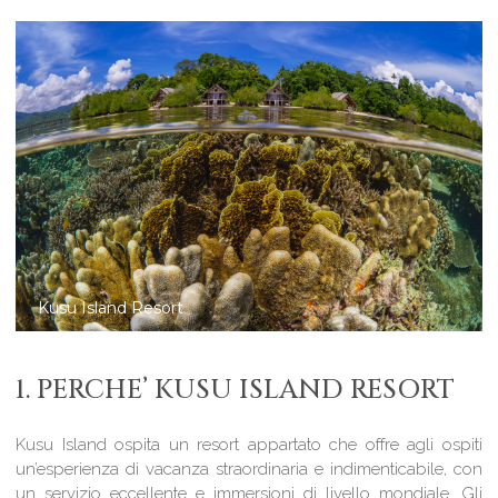
Kusu Resort offers great scuba diving
1. PERCHE’ KUSU ISLAND RESORT
Kusu Island ospita un resort appartato che offre agli ospiti
un’esperienza di vacanza straordinaria e indimenticabile, con
un servizio eccellente e immersioni di livello mondiale. Gli