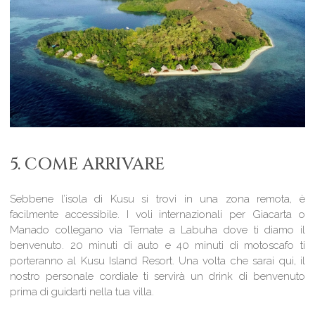
5. COME ARRIVARE
Sebbene l’isola di Kusu si trovi in ​​una zona remota, è
facilmente accessibile. I voli internazionali per Giacarta o
Manado collegano via Ternate a Labuha dove ti diamo il
benvenuto. 20 minuti di auto e 40 minuti di motoscafo ti
porteranno al Kusu Island Resort. Una volta che sarai qui, il
nostro personale cordiale ti servirà un drink di benvenuto
prima di guidarti nella tua villa.