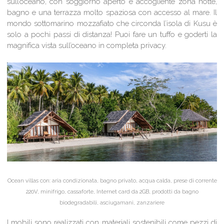
sull’oceano, con soggiorno aperto e accogliente zona notte,
bagno e una terrazza molto spaziosa con accesso al mare. Il
mondo sottomarino mozzafiato che circonda l’isola di Kusu è
solo a pochi passi di distanza! Puoi fare un tuffo e goderti la
magnifica vista sull’oceano in completa privacy.
Ocean villas con: aria condizionata, bagno privato, acqua calda, prese di corrente
220V, minifrigo, cassaforte, Internet card da 2GB, prodotti da bagno
biodegradabili, asciugamani, zanzariere
I mobili sono realizzati con materiali sostenibili come pezzi di