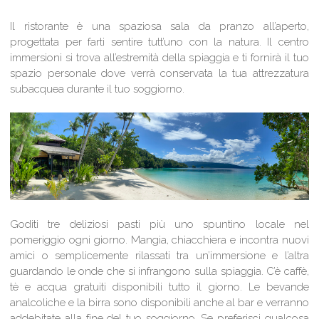
Il ristorante è una spaziosa sala da pranzo all’aperto,
progettata per farti sentire tutt’uno con la natura. Il centro
immersioni si trova all’estremità della spiaggia e ti fornirà il tuo
spazio personale dove verrà conservata la tua attrezzatura
subacquea durante il tuo soggiorno.
Goditi tre deliziosi pasti più uno spuntino locale nel
pomeriggio ogni giorno. Mangia, chiacchiera e incontra nuovi
amici o semplicemente rilassati tra un’immersione e l’altra
guardando le onde che si infrangono sulla spiaggia. C’è caffè,
tè e acqua gratuiti disponibili tutto il giorno. Le bevande
analcoliche e la birra sono disponibili anche al bar e verranno
addebitate alla fine del tuo soggiorno. Se preferisci qualcosa