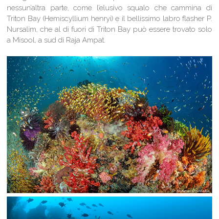
nessun’altra parte, come l’elusivo squalo che cammina di
Triton Bay (Hemiscyllium henryi) e il bellissimo labro flasher P.
Nursalim, che al di fuori di Triton Bay può essere trovato solo
a Misool, a sud di Raja Ampat.