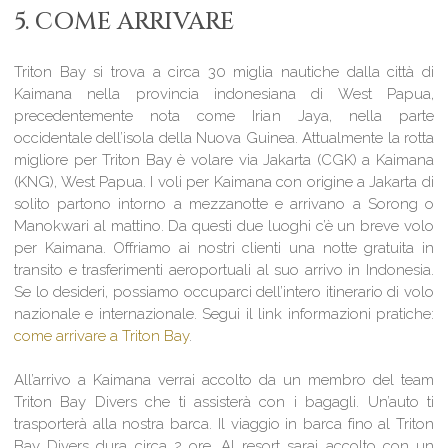
5. COME ARRIVARE
Triton Bay si trova a circa 30 miglia nautiche dalla città di
Kaimana nella provincia indonesiana di West Papua,
precedentemente nota come Irian Jaya, nella parte
occidentale dell’isola della Nuova Guinea. Attualmente la rotta
migliore per Triton Bay è volare via Jakarta (CGK) a Kaimana
(KNG), West Papua. I voli per Kaimana con origine a Jakarta di
solito partono intorno a mezzanotte e arrivano a Sorong o
Manokwari al mattino. Da questi due luoghi c’è un breve volo
per Kaimana. Offriamo ai nostri clienti una notte gratuita in
transito e trasferimenti aeroportuali al suo arrivo in Indonesia.
Se lo desideri, possiamo occuparci dell’intero itinerario di volo
nazionale e internazionale. Segui il link informazioni pratiche:
come arrivare a Triton Bay
.
All’arrivo a Kaimana verrai accolto da un membro del team
Triton Bay Divers che ti assisterà con i bagagli. Un’auto ti
trasporterà alla nostra barca. Il viaggio in barca fino al Triton
Bay Divers dura circa 2 ore. Al resort sarai accolto con un