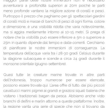
maggior parte delle nostre immersioni non è necessario
avventurarsi a profondità superiori ai 20m poiché le parti
meno profonde vantano la migliore azione di coralli e pesci.
Purtroppo il prezzo che paghiamo per gli spettacolari giardini
di coralli molli e masse di banchi di pesci di ogni forma, colore
e dimensione, è una visibilità ridotta che varia notevolmente,
ma si aggira mediamente intorno ai 10-15 metri. Si prega di
notare che la visibilità può essere inferiore a 5m o superiore a
25m in quanto dipende dal tempo e dalle correnti. Cerchiamo
di pianificare le nostre immersioni di conseguenza. La
temperatura dell’acqua varia tra i 28-30 gradi Celsius durante
la stagione subacquea e scende a circa 24 gradi durante il
monsone orientale (giugno-settembre).
Quasi tutte le creature marine trovate in altre parti
dell’Indonesia, troppo numerose per essere elencate,
possono essere trovate qui. L’area offre di tutto, dai più piccoli
cavallucci marini pigmei ai grandi e graziosi squali balena che
visitano i tradizionali bagan da pesca. Abbiamo anche visto
branchi di delfini e marlin attorno a queste piattaforme. Inoltre,
la regione vanta una serie di specie che non si trovano da