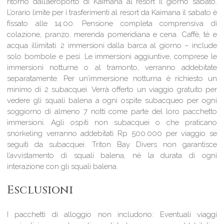
ritorno dall’aeroporto di Kaimana al resort il giorno sabato.
L’orario limite per i trasferimenti al resort da Kaimana il sabato è
fissato alle 14:00. Pensione completa comprensiva di
colazione, pranzo, merenda pomeridiana e cena. Caffè, tè e
acqua illimitati. 2 immersioni dalla barca al giorno – include
solo bombole e pesi. Le immersioni aggiuntive, comprese le
immersioni notturne o al tramonto, verranno addebitate
separatamente. Per un’immersione notturna è richiesto un
minimo di 2 subacquei. Verrà offerto un viaggio gratuito per
vedere gli squali balena a ogni ospite subacqueo per ogni
soggiorno di almeno 7 notti come parte del loro pacchetto
immersioni. Agli ospiti non subacquei o che praticano
snorkeling verranno addebitati Rp 500.000 per viaggio se
seguiti da subacquei. Triton Bay Divers non garantisce
l’avvistamento di squali balena, né la durata di ogni
interazione con gli squali balena.
Esclusioni
I pacchetti di alloggio non includono: Eventuali viaggi