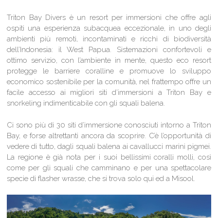
Triton Bay Divers è un resort per immersioni che offre agli
ospiti una esperienza subacquea eccezionale, in uno degli
ambienti più remoti, incontaminati e ricchi di biodiversità
dell’Indonesia: il West Papua. Sistemazioni confortevoli e
ottimo servizio, con l’ambiente in mente, questo eco resort
protegge le barriere coralline e promuove lo sviluppo
economico sostenibile per la comunità, nel frattempo offre un
facile accesso ai migliori siti d’immersioni a Triton Bay e
snorkeling indimenticabile con gli squali balena.
Ci sono più di 30 siti d’immersione conosciuti intorno a Triton
Bay, e forse altrettanti ancora da scoprire. C’è l’opportunità di
vedere di tutto, dagli squali balena ai cavallucci marini pigmei.
La regione è già nota per i suoi bellissimi coralli molli, così
come per gli squali che camminano e per una spettacolare
specie di flasher wrasse, che si trova solo qui ed a Misool.