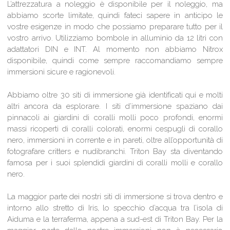
L’attrezzatura a noleggio è disponibile per il noleggio, ma
abbiamo scorte limitate, quindi fateci sapere in anticipo le
vostre esigenze in modo che possiamo preparare tutto per il
vostro arrivo. Utilizziamo bombole in alluminio da 12 litri con
adattatori DIN e INT. Al momento non abbiamo Nitrox
disponibile, quindi come sempre raccomandiamo sempre
immersioni sicure e ragionevoli.
Abbiamo oltre 30 siti di immersione già identificati qui e molti
altri ancora da esplorare. I siti d’immersione spaziano dai
pinnacoli ai giardini di coralli molli poco profondi, enormi
massi ricoperti di coralli colorati, enormi cespugli di corallo
nero, immersioni in corrente e in pareti, oltre all’opportunità di
fotografare critters e nudibranchi. Triton Bay sta diventando
famosa per i suoi splendidi giardini di coralli molli e corallo
nero.
La maggior parte dei nostri siti di immersione si trova dentro e
intorno allo stretto di Iris, lo specchio d’acqua tra l’isola di
Aiduma e la terraferma, appena a sud-est di Triton Bay. Per la