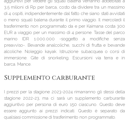
aggiuntivi per vedere gli squali balena verranno addebitati a
3,5 milioni di Rp per barca, costo da dividere tra un massimo
di 4 ospiti, indipendentemente dal fatto che siano stati avvistati
o meno squali balena durante il primo viaggio. Il mercoledì il
trasferimento non programmato da e per Kaimana costa 300
EUR a viaggio per un massimo di 4 persone. Tasse del parco
marino IDR 1.000.000 -soggetto a modifiche senza
preavviso-. Bevande analcoliche, succhi di frutta e bevande
alcoliche. Noleggio kayak. Istruzione subacquea o corsi di
immersione. Gite di snorkeling. Escursioni via terra e in
barca. Mance.
Supplemento carburante
I prezzi per la stagione 2023-2024 rimarranno gli stessi della
stagione 2022-23, ma ci sarà un supplemento carburante
aggiuntivo per persona di euro 150 ciascuno. Questo deve
essere aggiunto ai prezzi indicati. Questo è separato da
qualsiasi commissione di trasferimento non programmato.