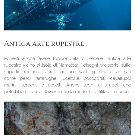
Antica arte rupestre
Potresti anche avere l’opportunità di vedere l’antica arte
rupestre vicino all’isola di Namatota. I disegni preistorici sulle
superfici rocciose raffigurano una vasta gamma di animali
come pesci, tartarughe, lucertole, coccodrilli, cavallucci
marini, serpenti e uccelli. Anche segni e simboli che
potrebbero avere relazione con la morte, la fertilità e la caccia.