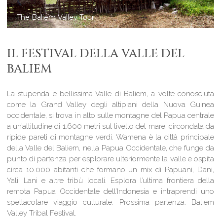
Trekking through the scattered Baliem Valley villages
IL FESTIVAL DELLA VALLE DEL
BALIEM
La stupenda e bellissima Valle di Baliem, a volte conosciuta
come la Grand Valley degli altipiani della Nuova Guinea
occidentale, si trova in alto sulle montagne del Papua centrale
a un’altitudine di 1.600 metri sul livello del mare, circondata da
ripide pareti di montagne verdi. Wamena è la città principale
della Valle del Baliem, nella Papua Occidentale, che funge da
punto di partenza per esplorare ulteriormente la valle e ospita
circa 10.000 abitanti che formano un mix di Papuani, Dani,
Yali, Lani e altre tribù locali. Esplora l’ultima frontiera della
remota Papua Occidentale dell’Indonesia e intraprendi uno
spettacolare viaggio culturale. Prossima partenza: Baliem
Valley Tribal Festival.