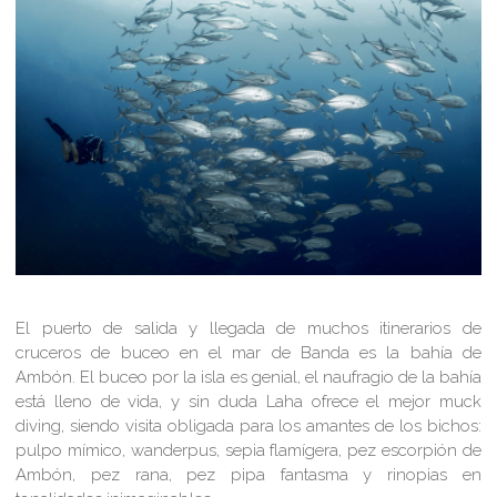
El puerto de salida y llegada de muchos itinerarios de
cruceros de buceo en el mar de Banda es la bahía de
Ambón. El buceo por la isla es genial, el naufragio de la bahía
está lleno de vida, y sin duda Laha ofrece el mejor muck
diving, siendo visita obligada para los amantes de los bichos:
pulpo mímico, wanderpus, sepia flamígera, pez escorpión de
Ambón, pez rana, pez pipa fantasma y
rinopias en