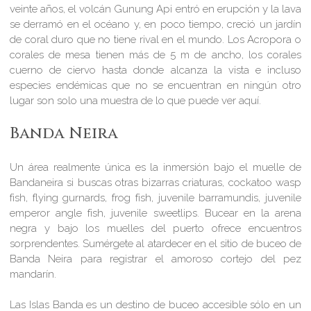
veinte años, el volcán Gunung Api entró en erupción y la lava
se derramó en el océano y, en poco tiempo, creció un jardín
de coral duro que no tiene rival en el mundo. Los Acropora o
corales de mesa tienen más de 5 m de ancho, los corales
cuerno de ciervo hasta donde alcanza la vista e incluso
especies endémicas que no se encuentran en ningún otro
lugar son solo una muestra de lo que puede ver aquí.
Banda Neira
Un área realmente única es la inmersión bajo el muelle de
Bandaneira si buscas otras bizarras criaturas, cockatoo wasp
fish, flying gurnards, frog fish, juvenile barramundis, juvenile
emperor angle fish, juvenile sweetlips. Bucear en la arena
negra y bajo los muelles del puerto ofrece encuentros
sorprendentes. Sumérgete al atardecer en el sitio de buceo de
Banda Neira para registrar el amoroso cortejo del
pez
mandarín.
Las Islas Banda es un destino de buceo accesible sólo en un