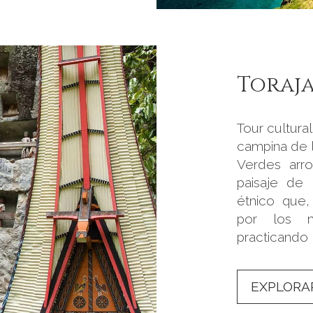
Toraj
Tour cultural
campina de la
Verdes arro
paisaje de
étnico que,
por los mi
practicando l
EXPLORA