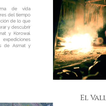
rma de vida
ores del tiempo
ición de lo que
orar y descubrir
mat y Korowai.
 expediciones
ios de Asmat y
El Val