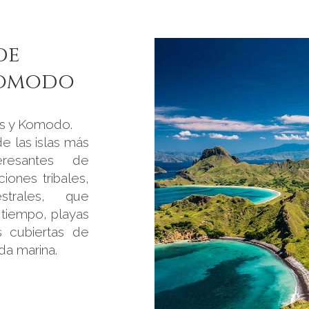
de
Komodo
es y Komodo.
de las islas más
eresantes de
ciones tribales,
estrales, que
tiempo, playas
s cubiertas de
da marina.