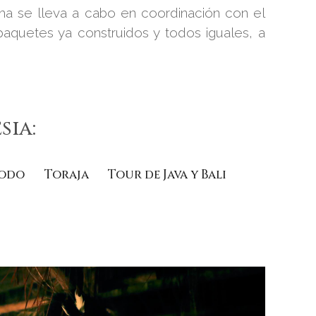
ama se lleva a cabo en coordinación con el
paquetes ya construidos y todos iguales, a
sia:
modo
Toraja
Tour de Java y Bali