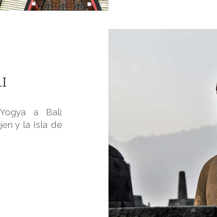
i
ogya a Bali:
en y la Isla de