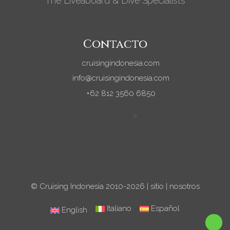
The Liveaboard & Dive Specialists
Contacto
cruisingindonesia.com
info@cruisingindonesia.com
+62 812 3560 6850
>
© Cruising Indonesia 2010-2026 |
sitio
|
nosotros
Italiano
Español
English