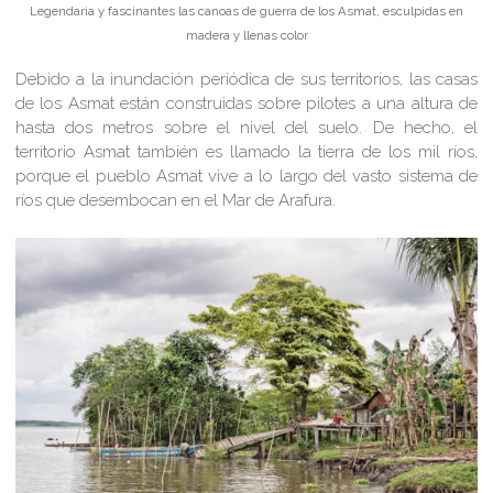
Legendaria y fascinantes las canoas de guerra de los Asmat, esculpidas en
madera y llenas color
Debido a la inundación periódica de sus territorios, las casas
de los Asmat están construidas sobre pilotes a una altura de
hasta dos metros sobre el nivel del suelo. De hecho, el
territorio Asmat también es llamado la tierra de los mil ríos,
porque el pueblo Asmat vive a lo largo del vasto sistema de
ríos que desembocan en el Mar de Arafura.