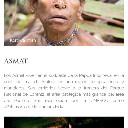
Korowai man
ASMAT
Los Asmat viven en el sudoeste de la Papua Indonesia, en la
costa del mar de Arafura, en una región de agua dulce y
manglares. Sus territorios llegan a la frontera del Parque
Nacional de Lorentz, el área protegida más grande del área
del Pacífico Sur, reconocida por la UNESCO como
«Patrimonio de la Humanidad».