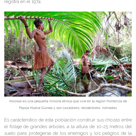
registra en el 1974.
Korowai es una pequeña minoría étnica que vive en la región fronteriza de
Papúa Nueva Guinea y son cazadores, recolectores, nómadas
Es carácteristico de esta población construir sus chozas entre
el follaje de grandes árboles, a la altura de 10-25 metros del
suelo para protegerse de los enemigos y los peligros de la