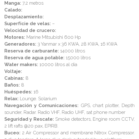
Manga:
7,2 metros
Calado:
Desplazamiento:
Superficie de velas:
–
Velocidad de crucero:
Motores:
Marine Mitsubishi 600 Hp
Generadores:
3 Yanmar x 36 KWA, 28 KWA, 16 KWA
Reserva de carburante:
14000 litros
Reserva de agua potable:
15000 litros
Water makers:
10000 litros al día
Voltaje:
Cabinas:
8
Baños:
8
Huéspedes:
16
Relax:
Lounge. Solarium
Navegación y Comunicaciones:
GPS, chart plotter, Depth
sounder, Radar. Radio VHF, Radio UHF, sat phone number
Seguridad y Rescate:
Smoke detectors, Engine room CCTV,
2 lift rafts @20 pax, EPIRB.
Buceo:
2 Air Compressor and membrane Nitrox Compressor.