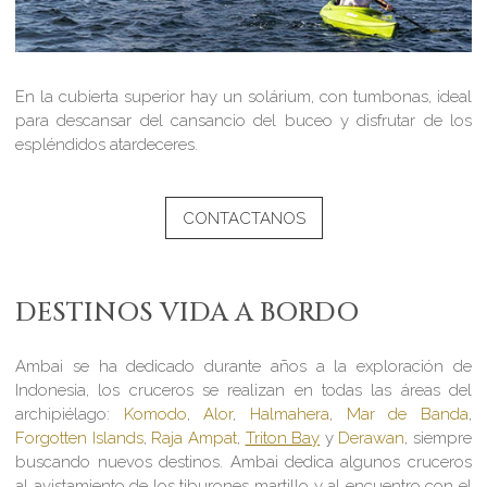
En la cubierta superior hay un solárium, con tumbonas, ideal
para descansar del cansancio del buceo y disfrutar de los
espléndidos atardeceres.
CONTACTANOS
DESTINOS VIDA A BORDO
Ambai se ha dedicado durante años a la exploración de
Indonesia, los cruceros se realizan en todas las áreas del
archipiélago:
Komodo
,
Alor
,
Halmahera
,
Mar de Banda
,
Forgotten Islands
,
Raja Ampat
,
Triton Bay
y
Derawan
, siempre
buscando nuevos destinos. Ambai dedica algunos cruceros
al avistamiento de los tiburones martillo y al encuentro con el