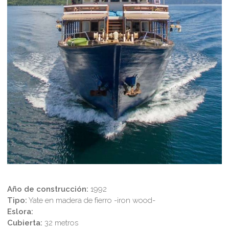
Año de construcción
:
1992
Tipo:
Yate en madera de fierro -iron wood-
Eslora:
Cubierta:
32 metros