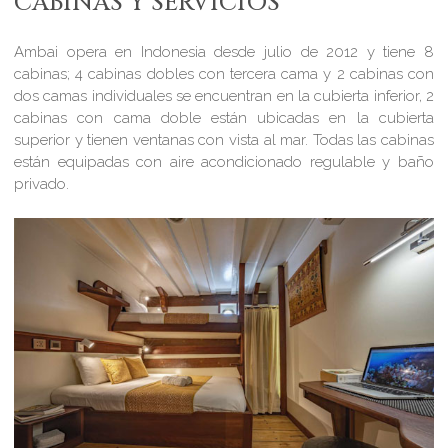
CABINAS Y SERVICIOS
Ambai opera en Indonesia desde julio de 2012 y tiene 8
cabinas; 4 cabinas dobles con tercera cama y 2 cabinas con
dos camas individuales se encuentran en la cubierta inferior, 2
cabinas con cama doble están ubicadas en la cubierta
superior y tienen ventanas con vista al mar. Todas las cabinas
están equipadas con aire acondicionado regulable y baño
privado.