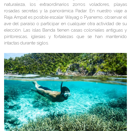
naturaleza, los extraordinarios zorros voladores, playas
rosadas secretas y la panorámica Padar. En nuestro viaje a
Raja Ampat es posible escalar Wayag o Pyanemo, observar el
ave del paraíso o participar en cualquier otra actividad de su
elección. Las islas Banda tienen casas coloniales antiguas y
pintorescas, iglesias y fortalezas que se han mantenido
intactas durante siglos.