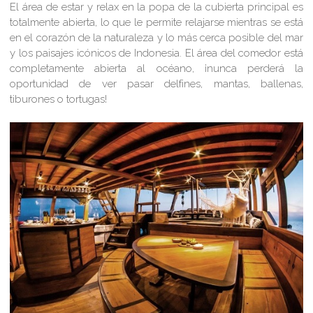
El área de estar y relax en la popa de la cubierta principal es
totalmente abierta, lo que le permite relajarse mientras se está
en el corazón de la naturaleza y lo más cerca posible del mar
y los paisajes icónicos de Indonesia. El área del comedor está
completamente abierta al océano, ¡nunca perderá la
oportunidad de ver pasar delfines, mantas, ballenas,
tiburones o tortugas!