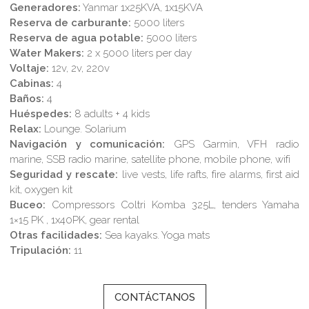
Generadores:
Yanmar 1x25KVA, 1x15KVA
Reserva de carburante:
5000 liters
Reserva de agua potable:
5000 liters
Water Makers:
2 x 5000 liters per day
Voltaje:
12v, 2v, 220v
Cabinas:
4
Baños:
4
Huéspedes:
8 adults + 4 kids
Relax:
Lounge. Solarium
Navigación y comunicación:
GPS Garmin, VFH radio
marine, SSB radio marine, satellite phone, mobile phone, wifi
Seguridad y rescate:
live vests, life rafts, fire alarms, first aid
kit, oxygen kit
Buceo:
Compressors Coltri Komba 325L, tenders Yamaha
1×15 PK , 1x40PK, gear rental
Otras facilidades:
Sea kayaks. Yoga mats
Tripulación:
11
CONTÁCTANOS