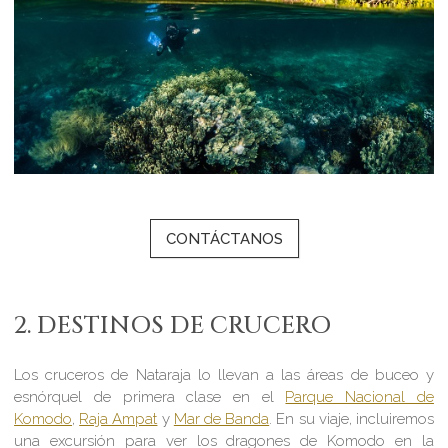
CONTÁCTANOS
2. DESTINOS DE CRUCERO
Los cruceros de Nataraja lo llevan a las áreas de buceo y
esnórquel de primera clase en el
Parque Nacional de
Komodo
,
Raja Ampat
y
Mar de Banda
. En su viaje, incluiremos
una excursión para ver los dragones de Komodo en la