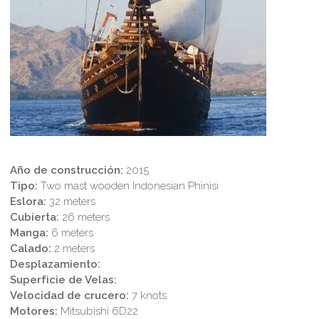
Año de construcción:
2015
Tipo:
Two mast wooden Indonesian Phinisi
Eslora:
32 meters
Cubierta:
26 meters
Manga:
6 meters
Calado:
2 meters
Desplazamiento:
Superficie de Velas:
Velocidad de crucero:
7 knots
Motores:
Mitsubishi 6D22