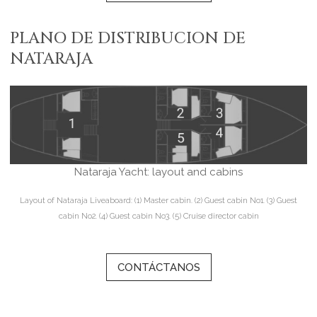
PLANO DE DISTRIBUCION DE
NATARAJA
Nataraja Yacht: layout and cabins
Layout of Nataraja Liveaboard:
(1) Master cabin. (2) Guest cabin No1. (3) Guest
cabin No2. (4) Guest cabin No3. (5) Cruise director cabin
CONTÁCTANOS