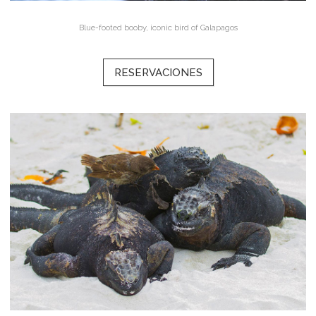
Blue-footed booby, iconic bird of Galapagos
RESERVACIONES