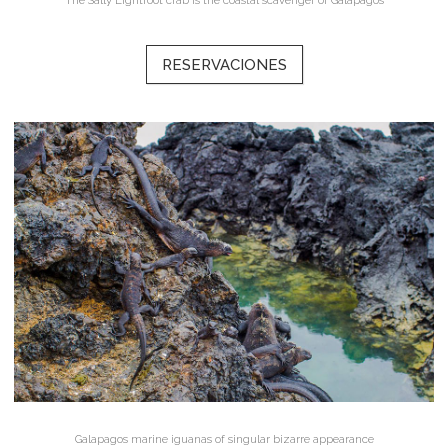
The Sally Lightfoot crab is the coastal scavenger of Galapagos
RESERVACIONES
Galapagos marine iguanas of singular bizarre appearance