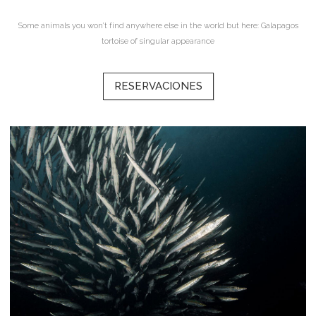
Some animals you won’t find anywhere else in the world but here: Galapagos
tortoise of singular appearance
RESERVACIONES