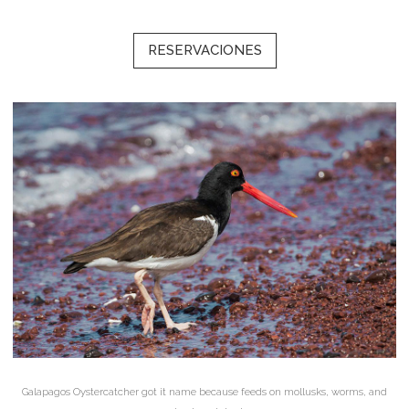
RESERVACIONES
Galapagos Oystercatcher got it name because feeds on mollusks, worms, and