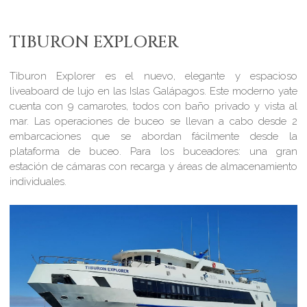
TIBURON EXPLORER
Tiburon Explorer es el nuevo, elegante y espacioso
liveaboard de lujo en las Islas Galápagos. Este moderno yate
cuenta con 9 camarotes, todos con baño privado y vista al
mar. Las operaciones de buceo se llevan a cabo desde 2
embarcaciones que se abordan fácilmente desde la
plataforma de buceo. Para los buceadores: una gran
estación de cámaras con recarga y áreas de almacenamiento
individuales.