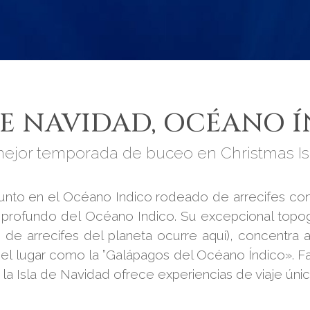
DE NAVIDAD, OCÉANO 
ejor temporada de buceo en Christmas I
punto en el Océano Indico rodeado de arrecifes co
profundo del Océano Indico. Su excepcional topogra
de arrecifes del planeta ocurre aquí), concentra 
 el lugar como la ”Galápagos del Océano Índico». F
 la Isla de Navidad ofrece experiencias de viaje única