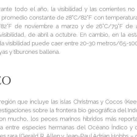
ante todo el año, la visibilidad y las corrientes 
 promedio constante de 28°C/82°F con temperaturas 
82°F de noviembre a marzo y de 26°C/79°F de ab
n visibilidad, de abril a octubre. En cambio, en la
 y la visibilidad puede caer entre 20-30 metros/65-1
as y tiburones ballena.
EO
egión que incluye las islas Christmas y Cocos (Kee
estigaciones sobre la frontera bio geográfica del In
 con mucho, los peces marinos híbridos más report
ia entre especies hermanas del Océano Índico y d
 rara (Gerald R. Allen y Jean-Paul Adrian Hobbs – 