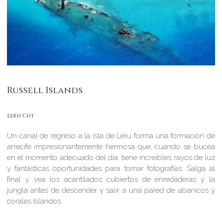
Russell Islands
Leru Cut
Un canal de regreso a la isla de Leru forma una formación de
arrecife impresionantemente hermosa que, cuando se bucea
en el momento adecuado del día, tiene increíbles rayos de luz
y fantásticas oportunidades para tomar fotografías. Salga al
final y vea los acantilados cubiertos de enredaderas y la
jungla antes de descender y salir a una pared de abanicos y
corales blandos.