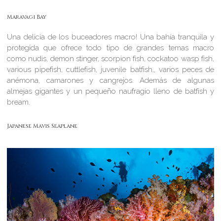
Maravagi Bay
Una delicia de los buceadores macro! Una bahía tranquila y
protegida que ofrece todo tipo de grandes temas macro
como nudis, demon stinger, scorpion fish, cockatoo wasp fish,
various pipefish, cuttlefish, juvenile batfish,, varios peces de
anémona, camarones y cangrejos. Además de algunas
almejas gigantes y un pequeño naufragio lleno de batfish y
bream.
Japanese Mavis Seaplane