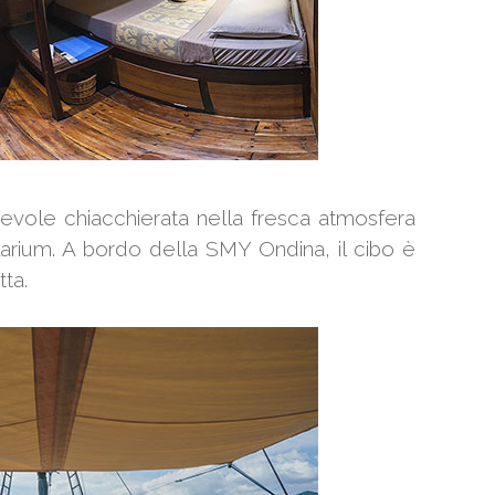
acevole chiacchierata nella fresca atmosfera
larium. A bordo della SMY Ondina, il cibo è
ta.