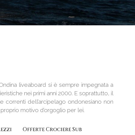
ndina liveaboard si è sempre impegnata a
eristiche nei primi anni 2000. E soprattutto, il
e correnti dell’arcipelago ondonesiano non
roprio motivo d’orgoglio per lei.
rezzi
Offerte Crociere Sub