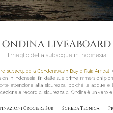
ONDINA LIVEABOARD
il meglio della subacque in Indonesia
iere subacquee a Cenderawasih Bay e Raja Ampat!
O
sioni in Indonesia, fin dalle sue prime immersioni pioni
rte attenzione alla sicurezza, poiché le acque e l
ezionale record di sicurezza di Ondina è un vero e p
tinazioni Crociere Sub
Scheda Tecnica
P