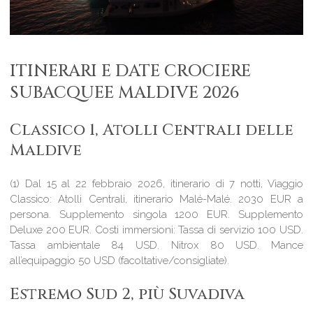
ITINERARI E DATE CROCIERE
SUBACQUEE MALDIVE 2026
Classico 1, Atolli Centrali delle
Maldive
(1) Dal 15 al 22 febbraio 2026, itinerario di 7 notti, Viaggio
Classico: Atolli Centrali, itinerario Malé-Malé. 2030 EUR a
persona. Supplemento singola 1200 EUR. Supplemento
Deluxe 200 EUR. Costi immersioni: Tassa di servizio 100 USD.
Tassa ambientale 84 USD. Nitrox 80 USD. Mance
all’equipaggio 50 USD (facoltative/consigliate).
Estremo Sud 2, più Suvadiva