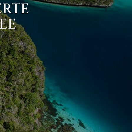
ERTE
EE