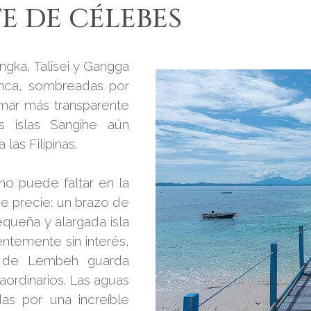
E DE CÉLEBES
ngka, Talisei y Gangga
anca, sombreadas por
mar más transparente
s islas Sangihe aún
las Filipinas.
no puede faltar en la
e precie: un brazo de
queña y alargada isla
ntemente sin interés,
o de Lembeh guarda
ordinarios. Las aguas
as por una increíble