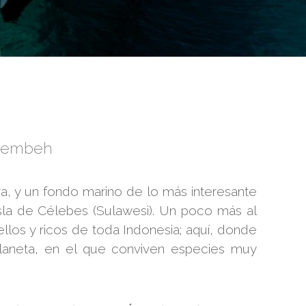
 Lembeh
a, y un fondo marino de lo más interesante
sla de Célebes (Sulawesi). Un poco más al
los y ricos de toda Indonesia; aquí, donde
 planeta, en el que conviven especies muy