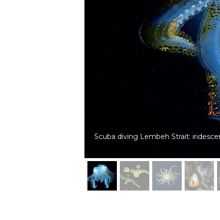
Scuba diving Lembeh Strait: Halimed