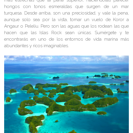
hongos con tonos esmeraldas que surgen de un mar
turquesa. Desde arriba, son una preciosidad, y vale la pena,
aunque solo sea por la vista, tomar un vuelo de Koror a
Angaur o Peleliu. Pero son las aguas que los rodean las que
hacen que las Islas Rock sean únicas. Sumérgete y te
encontrarás en uno de los entornos de vida marina más
abundantes y ricos imaginables.