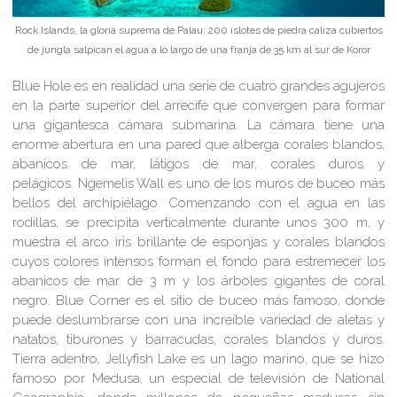
Rock Islands, la gloria suprema de Palau: 200 islotes de piedra caliza cubiertos
de jungla salpican el agua a lo largo de una franja de 35 km al sur de Koror
Blue Hole es en realidad una serie de cuatro grandes agujeros
en la parte superior del arrecife que convergen para formar
una gigantesca cámara submarina. La cámara tiene una
enorme abertura en una pared que alberga corales blandos,
abanicos de mar, látigos de mar, corales duros y
pelágicos. Ngemelis Wall es uno de los muros de buceo más
bellos del archipiélago. Comenzando con el agua en las
rodillas, se precipita verticalmente durante unos 300 m, y
muestra el arco iris brillante de esponjas y corales blandos
cuyos colores intensos forman el fondo para estremecer los
abanicos de mar de 3 m y los árboles gigantes de coral
negro. Blue Corner es el sitio de buceo más famoso, donde
puede deslumbrarse con una increíble variedad de aletas y
natatos, tiburones y barracudas, corales blandos y duros.
Tierra adentro, Jellyfish Lake es un lago marino, que se hizo
famoso por Medusa, un especial de televisión de National