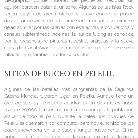
Geographic, donde millones de pequeñas medusas sin
aguijón parecen bailar al unísono. Algunas de las islas Rock
tienen playas de arena blanca y suave donde se puede
descansar después de una inmersión, mientras que otras se
dejan admirar por las cuevas con estalactitas, arcos de roca y
canales subterráneos; Además, la Isla de Ulong es conocida
por la presencia de pinturas rupestres antiguas y la cueva
cerca del Canal Airar por las monedas de piedra Yapese semi
talladas… y, sí, también por los cocodrilos.
SITIOS DE BUCEO EN PELELIU
Algunas de las batallas más sangrientas de la Segunda
Guerra Mundial tuvieron lugar en Peleliu. Aunque tiene un
área de solo 13 kilómetros cuadrados, en dos meses hubo
más de 20,000 heridos, un número mayor que la población
actual de todo el país. Durante la pelea, los bosques de
Peleliu se quemaron por completo, pero hoy el sonido de los
pájaros reverbera en la próspera jungla nuevamente. Si no
hubiera fuertes ocasionales, tanques oxidados, testigos