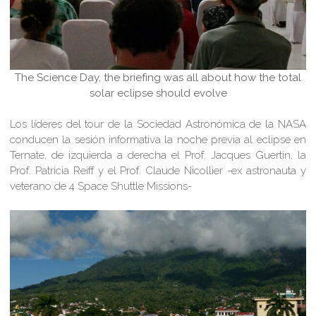
The Science Day, the briefing was all about how the total
solar eclipse should evolve
Los líderes del tour de la Sociedad Astronómica de la NASA
conducen la sesión informativa la noche previa al eclipse en
Ternate, de izquierda a derecha el Prof. Jacques Guertin, la
Prof. Patricia Reiff y el Prof. Claude Nicollier -ex astronauta y
veterano de 4 Space Shuttle Missions-