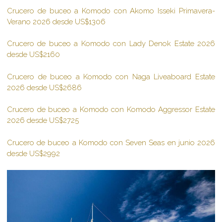
Crucero de buceo a Komodo con Akomo Isseki Primavera-
Verano 2026 desde US$1306
Crucero de buceo a Komodo con Lady Denok Estate 2026
desde US$2160
Crucero de buceo a Komodo con Naga Liveaboard Estate
2026 desde US$2686
Crucero de buceo a Komodo con Komodo Aggressor Estate
2026 desde US$2725
Crucero de buceo a Komodo con Seven Seas en junio 2026
desde US$2992