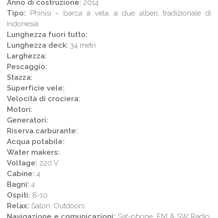
Anno di costruzione:
2014
Tipo:
Phinisi – barca a vela, a due alberi, tradizionale di
Indonesia
Lunghezza fuori tutto:
Lunghezza deck:
34 metri
Larghezza:
Pescaggio:
Stazza:
Superficie vele:
Velocità di crociera:
Motori:
Generatori:
Riserva carburante:
Acqua potabile:
Water makers:
Voltage:
220 V
Cabine:
4
Bagni:
4
Ospiti:
8-10
Relax:
Salon. Outdoors
Navigazione e comunicazioni:
Sat-phone, FM & SW Radio,