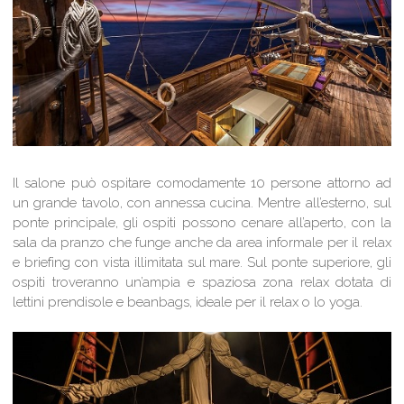
Il salone può ospitare comodamente 10 persone attorno ad
un grande tavolo, con annessa cucina. Mentre all’esterno, sul
ponte principale, gli ospiti possono cenare all’aperto, con la
sala da pranzo che funge anche da area informale per il relax
e briefing con vista illimitata sul mare. Sul ponte superiore, gli
ospiti troveranno un’ampia e spaziosa zona relax dotata di
lettini prendisole e beanbags, ideale per il relax o lo yoga.