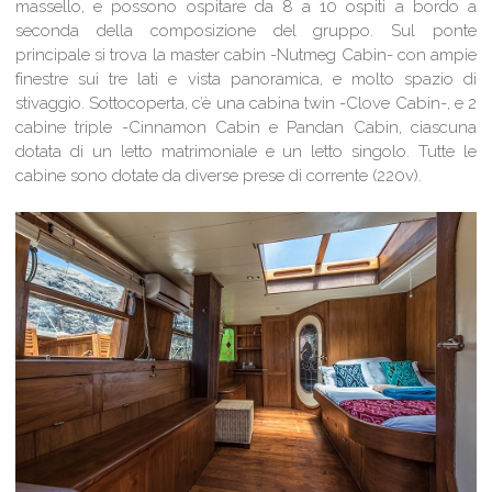
massello, e possono ospitare da 8 a 10 ospiti a bordo a
seconda della composizione del gruppo. Sul ponte
principale si trova la master cabin -Nutmeg Cabin- con ampie
finestre sui tre lati e vista panoramica, e molto spazio di
stivaggio. Sottocoperta, c’è una cabina twin -Clove Cabin-, e 2
cabine triple -Cinnamon Cabin e Pandan Cabin, ciascuna
dotata di un letto matrimoniale e un letto singolo. Tutte le
cabine sono dotate da diverse prese di corrente (220v).