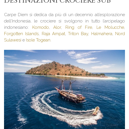
DESTINAZIONI CROCIERE SUB
Carpe Diem si dedica da più di un decennio all’esplorazione
dell’Indonesia, le crociere si svolgono in tutto l’arcipelago
indonesiano:
Komodo
,
Alor
,
Ring of Fire
,
Le Molucche
,
Forgotten
Islands
,
Raja Ampa
t
,
Triton Bay
,
Halmahera
,
Nord
Sulawesi
e
Isole Togean
.