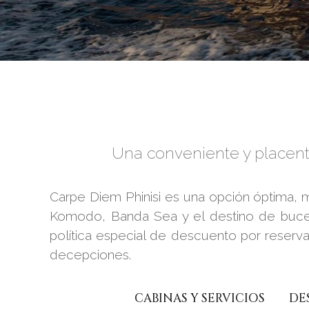
Una conveniente y placent
Carpe Diem Phinisi es una opción óptima, 
Komodo, Banda Sea y el destino de buceo
política especial de descuento por reserva
decepciones.
CABINAS Y SERVICIOS
DE