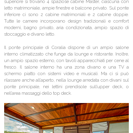
superiore si trovano 4 spaziose cabine Master, ciascuna con
letto matrimoniale, ampie finestre e balcone privato. Sul ponte
inferiore ci sono 2 cabine matrimoniali e 2 cabine doppie.
Tutte le camere incorporano design tradizionali e comfort
moderni, bagno privato, aria condizionata, ampio spazio di
stoccaggio e divano letto.
Il ponte principale di Coralia dispone di un ampio salone
interno climatizzato che funge da lounge e ristorante. Inoltre,
un ampio spazio esterno, con tavoli apparecchiati per cene al
fresco. Il salone interno ha una zona divano e una TV a
schermo piatto con sistemi video e musicali. Ma ci si può
rilassare anche all’aperto, nella lounge arredata con divani sul
ponte principale, nei lettini prendisole sull’upper deck, o
nell’area massaggi dello top deck.