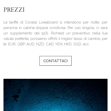
PREZZI
Le tariffe di Coralia Liveaboard si intendono per notte, per
persona in cabina doppia condivisa. Per uso singola, ci sarà
un supplemento del 55%. Richiedi un preventivo nella tua
valuta preferita, possiamo offrirti il miglior tasso di cambio per
te: EUR, GBP, AUD, NZD, CAD, YEN, HKD, SGD, ecc.
CONTATTACI