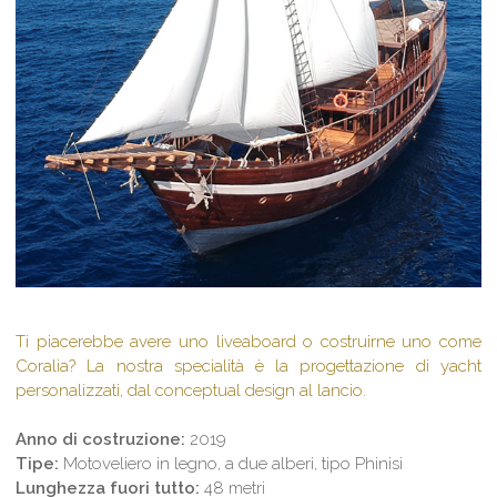
Ti piacerebbe avere uno liveaboard o costruirne uno come
Coralia? La nostra specialità è la progettazione di yacht
personalizzati, dal conceptual design al lancio.
Anno di costruzione:
2019
Tipe:
Motoveliero in legno, a due alberi, tipo Phinisi
Lunghezza fuori tutto:
48 metri