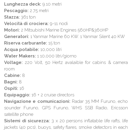
Lunghezza deck:
9.10 metri
Pescaggio:
2.75 metri
Stazza:
361 ton
Velocità di crociera:
9-11 nodi
Motori:
2 Mitsubishi Marine Engines 560HP&360HP
Generatori:
1 Yanmar Marine 60 KW. 1 Yanmar Silent 40 KW
Riserva carburante:
15 ton
Acqua potabile:
10,000 litri
Water Makers:
1 10,000 litri/giorno
Voltage:
220 Volt, 50 Hertz avalaible for cabins & camera
room
Cabine:
8
Bagni:
8
Ospiti:
16
Equipaggio:
16 + 2 cruise directors
Navigazione e comunicazioni:
Radar 35 MM Furuno, echo
sounder Furuno, GPS Furuno, WHS SSB Radio, Ericsson
satellite phone
Sistemi di sicurezza:
3 x 20 persons inflatable life rafts, life
jackets (40 pcs), buoys, safety flares, smoke detectors in each