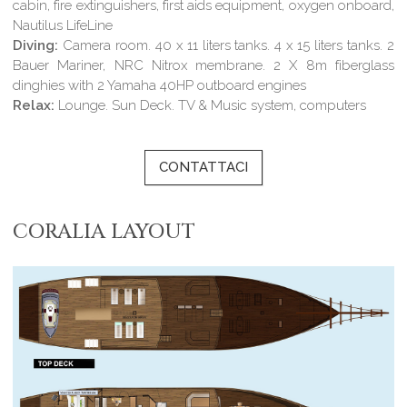
cabin, fire extinguishers, first aids equipment, oxygen onboard,
Nautilus LifeLine
Diving:
Camera room. 40 x 11 liters tanks. 4 x 15 liters tanks. 2
Bauer Mariner, NRC Nitrox membrane. 2 X 8m fiberglass
dinghies with 2 Yamaha 40HP outboard engines
Relax:
Lounge. Sun Deck. TV & Music system, computers
CONTATTACI
CORALIA LAYOUT