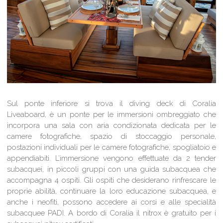
Sul ponte inferiore si trova il diving deck di Coralia
Liveaboard, è un ponte per le immersioni ombreggiato che
incorpora una sala con aria condizionata dedicata per le
camere fotografiche, spazio di stoccaggio personale,
postazioni individuali per le camere fotografiche, spogliatoio e
appendiabiti. L’immersione vengono effettuate da 2 tender
subacquei, in piccoli gruppi con una guida subacquea che
accompagna 4 ospiti. Gli ospiti che desiderano rinfrescare le
proprie abilità, continuare la loro educazione subacquea, e
anche i neofiti, possono accedere ai corsi e alle specialità
subacquee PADI. A bordo di Coralia il nitrox è gratuito per i