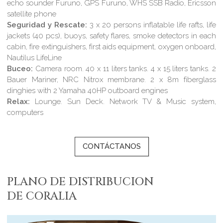
echo sounder Furuno, GPS Furuno, WHS SSB Radio, Ericsson
satellite phone
Seguridad y Rescate:
3 x 20 persons inflatable life rafts, life
jackets (40 pcs), buoys, safety flares, smoke detectors in each
cabin, fire extinguishers, first aids equipment, oxygen onboard,
Nautilus LifeLine
Buceo:
Camera room. 40 x 11 liters tanks. 4 x 15 liters tanks. 2
Bauer Mariner, NRC Nitrox membrane. 2 x 8m fiberglass
dinghies with 2 Yamaha 40HP outboard engines
Relax:
Lounge. Sun Deck. Network TV & Music system,
computers
CONTÁCTANOS
PLANO DE DISTRIBUCION
DE CORALIA