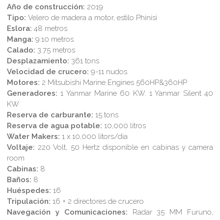
Año de construcción:
2019
Tipo:
Velero de madera a motor, estilo Phinisi
Eslora:
48 metros
Manga:
9.10 metros
Calado:
3.75 metros
Desplazamiento:
361 tons
Velocidad de crucero:
9-11 nudos
Motores:
2 Mitsubishi Marine Engines 560HP&360HP
Generadores:
1 Yanmar Marine 60 KW. 1 Yanmar Silent 40
KW
Reserva de carburante:
15 tons
Reserva de agua potable:
10,000 litros
Water Makers:
1 x 10,000 litors/dia
Voltaje:
220 Volt, 50 Hertz disponible en cabinas y camera
room
Cabinas:
8
Baños:
8
Huéspedes:
16
Tripulación:
16 + 2 directores de crucero
Navegación y Comunicaciones:
Radar 35 MM Furuno,