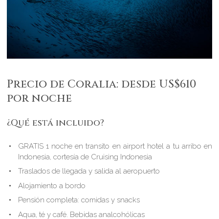
Precio de Coralia: desde US$610
por noche
¿Qué está incluido?
GRATIS 1 noche en transito en airport hotel a tu arribo en
Indonesia, cortesía de Cruising Indonesia
Traslados de llegada y salida al aeropuerto
Alojamiento a bordo
Pensión completa: comidas y snacks
Aqua, té y café. Bebidas analcohólicas