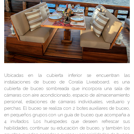
Ubicadas en la cubierta inferior se encuentran las
instalaciones de buceo de Coralia Liveaboard, es una
cubierta de buceo sombreada que incorpora una sala de
cámaras con aire acondicionado, espacio de almacenamiento
personal, estaciones de cámaras individuales, vestuario y
perchas. El buceo se realiza con 2 botes auxiliares de buceo,
en pequeños grupos con un guía de buceo que acompaña a
4 invitados. Los huéspedes que deseen refrescar sus
habilidades, continuar su educación de buceo, y también los