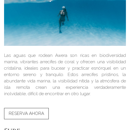
Las aguas que rodean Awera son ricas en biodiversidad
marina, vibrantes arrecifes de coral y ofrecen una visibilidad
cristalina, ideales para bucear y practicar esnórquel en un
entorno sereno y tranquilo. Estos arrecifes prístinos, la
abundante vida marina, la visibilidad nítida y la atmósfera de
isla remota crean una experiencia verdaderamente
inolvidable, difícil de encontrar en otro lugar.
RESERVA AHORA