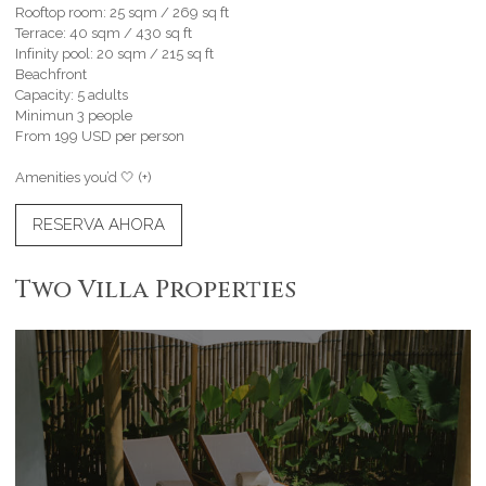
Rooftop room: 25 sqm / 269 sq ft
Terrace: 40 sqm / 430 sq ft
Infinity pool: 20 sqm / 215 sq ft
Beachfront
Capacity: 5 adults
Minimun 3 people
From 199 USD per person
Amenities you’d 🤍 (+)
RESERVA AHORA
Two Villa Properties