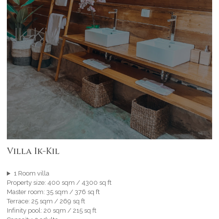
Ik-Kil
Villa Ik-Kil
1 Room villa
Property size: 400 sqm / 4300 sq ft
Master room: 35 sqm / 376 sq ft
Terrace: 25 sqm / 269 sq ft
Infinity pool: 20 sqm / 215 sq ft