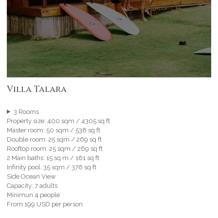
Villa Talara
3 Rooms
Property size: 400 sqm / 4305 sq ft
Master room: 50 sqm / 538 sq ft
Double room: 25 sqm / 269 sq ft
Rooftop room: 25 sqm / 269 sq ft
2 Main baths: 15 sq m / 161 sq ft
Infinity pool: 35 sqm / 376 sq ft
Side Ocean View
Capacity: 7 adults
Minimun 4 people
From 199 USD per person