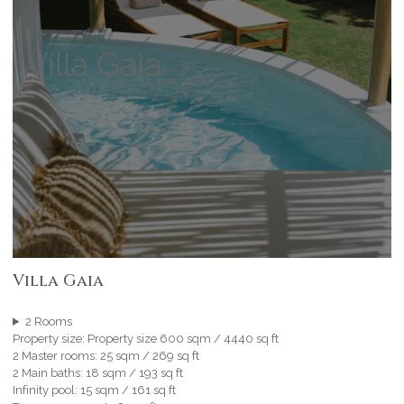
Villa Gaia
Villa Gaia
2 Rooms
Property size: Property size 600 sqm / 4440 sq ft
2 Master rooms: 25 sqm / 269 sq ft
2 Main baths: 18 sqm / 193 sq ft
Infinity pool: 15 sqm / 161 sq ft