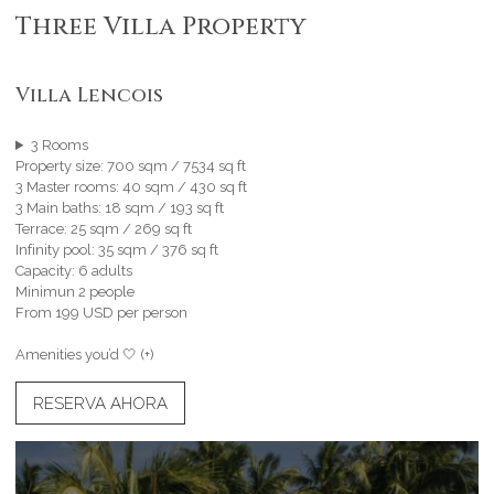
Three Villa Property
Villa Lencois
3 Rooms
Property size: 700 sqm / 7534 sq ft
3 Master rooms: 40 sqm / 430 sq ft
3 Main baths: 18 sqm / 193 sq ft
Terrace: 25 sqm / 269 sq ft
Infinity pool: 35 sqm / 376 sq ft
Capacity: 6 adults
Minimun 2 people
From 199 USD per person
Amenities you’d 🤍 (+)
RESERVA AHORA