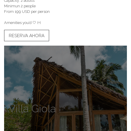
Capacity: 2 adults
Minimun 2 people
From 199 USD per person
Amenities you’d 🤍 (+)
RESERVA AHORA
Villa Giola