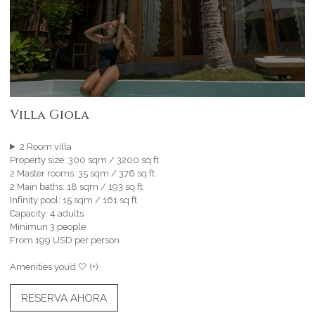
Villa Giola
2 Room villa
Property size: 300 sqm / 3200 sq ft
2 Master rooms: 35 sqm / 376 sq ft
2 Main baths: 18 sqm / 193 sq ft
Infinity pool: 15 sqm / 161 sq ft
Capacity: 4 adults
Minimun 3 people
From 199 USD per person
Amenities you’d 🤍 (+)
RESERVA AHORA