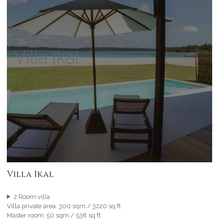
Villa Ikal
Villa Ikal
2 Room villa
Villa private area: 300 sqm / 3220 sq ft
Master room: 50 sqm / 538 sq ft