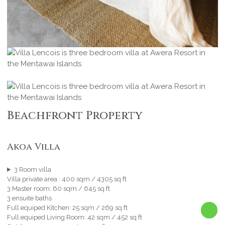
Beachfront Property
Akoa Villa
3 Room villa
Villa private area : 400 sqm / 4305 sq ft
3 Master room: 60 sqm / 645 sq ft
3 ensuite baths
Full equiped Kitchen: 25 sqm / 269 sq ft
Full equiped Living Room: 42 sqm / 452 sq ft