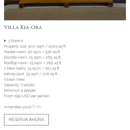
Villa Kia-Ora
3 Rooms
Property size: 400 sqm / 4305 sq ft
Master room: 50 sqm / 538 sq ft
Double room: 25 sqm / 269 sq ft
Rooftop room: 25 sqm / 269 sq ft
2 Main baths: 15 sq m / 161 sq ft
Infinity pool: 35 sqm / 376 sq ft
Ocean View
Capacity: 7 adults
Minimun 4 people
From 199 USD per person
Amenities you’d 🤍 (+)
RESERVA AHORA