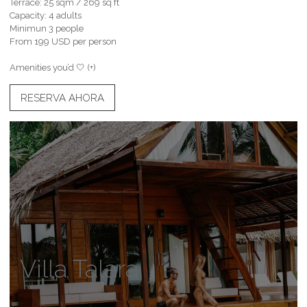
Terrace: 25 sqm / 269 sq ft
Capacity: 4 adults
Minimun 3 people
From 199 USD per person
Amenities you’d 🤍 (+)
RESERVA AHORA
Villa Talara