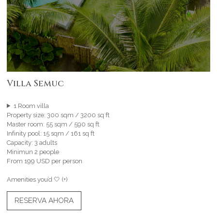
Villa Semuc
1 Room villa
Property size: 300 sqm / 3200 sq ft
Master room: 55 sqm / 590 sq ft
Infinity pool: 15 sqm / 161 sq ft
Capacity: 3 adults
Minimun 2 people
From 199 USD per person
Amenities you’d 🤍 (+)
RESERVA AHORA