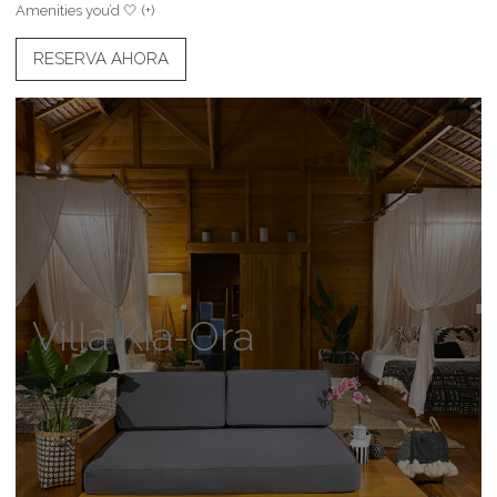
Amenities you’d 🤍 (+)
RESERVA AHORA
Villa Kia-Ora